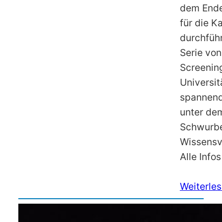
dem Ende
für die K
durchfüh
Serie vo
Screening
Universit
spannend
unter dem
Schwurbe
Wissensv
Alle Info
Weiterle