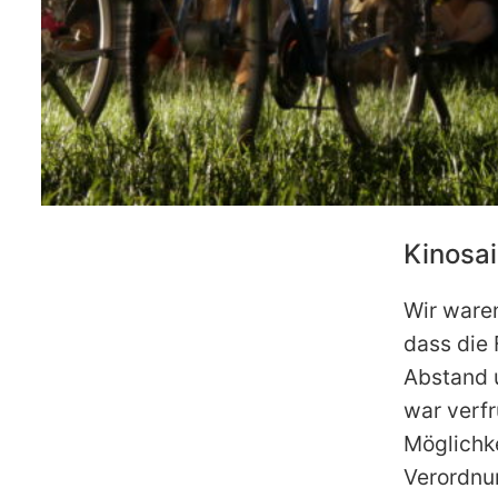
Kinosai
Wir waren
dass die 
Abstand 
war verfr
Möglichke
Verordnu