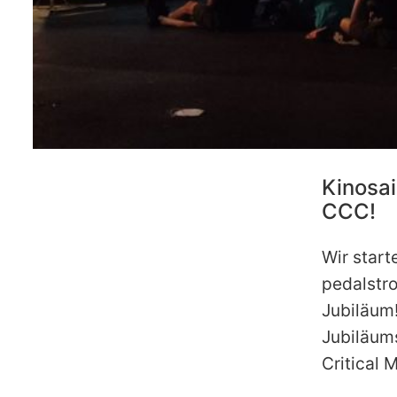
Kinosai
CCC!
Wir start
pedalstr
Jubiläum!
Jubiläum
Critical 