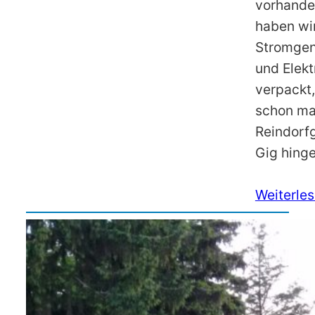
vorhande
haben wir
Stromgene
und Elekt
verpackt
schon mal
Reindorf
Gig hinge
Weiterle