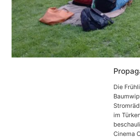
Propag
Die Frühl
Baumwipfe
Stromräd
im Türken
beschaul
Cinema Cl