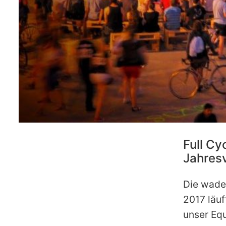
Full Cy
Jahres
Die wade
2017 läuf
unser Equ