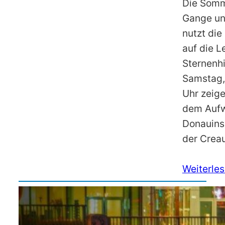
Die Somme
Gange un
nutzt die
auf die 
Sternenh
Samstag, 
Uhr zeig
dem Aufwi
Donauinse
der Crea
Weiterle