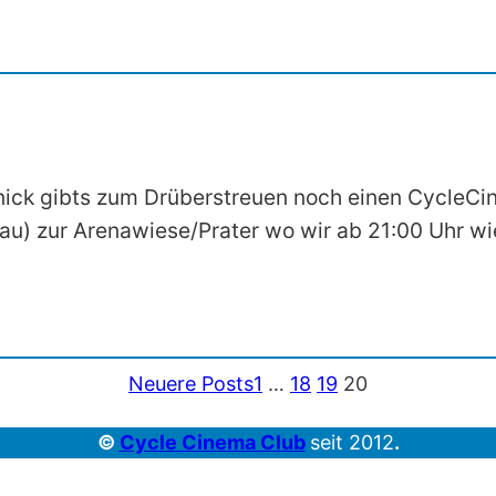
nick gibts zum Drüberstreuen noch einen CycleCin
au) zur Arenawiese/Prater wo wir ab 21:00 Uhr w
Neuere Posts
1
…
18
19
20
©
Cycle Cinema Club
seit 2012
.